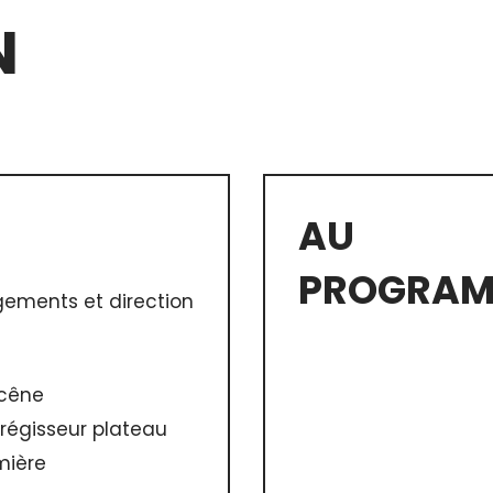
N
AU
PROGRAM
gements et direction
scêne
régisseur plateau
mière