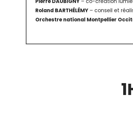
Pierre DAUBIGNY
– co-création lumiè
Roland BARTHÉLÉMY
– conseil et réal
Orchestre national Montpellier Occit
1