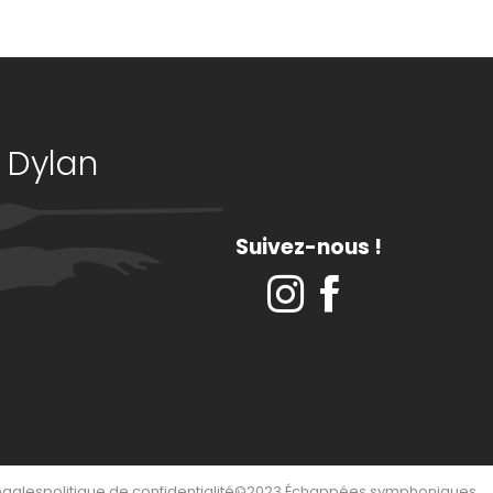
 Dylan
Suivez-nous !
égales
politique de confidentialité
©2023 Échappées symphoniques