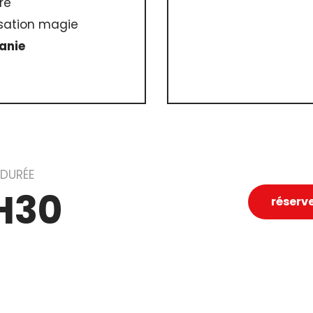
re
isation magie
anie
DURÉE
H30
réserv