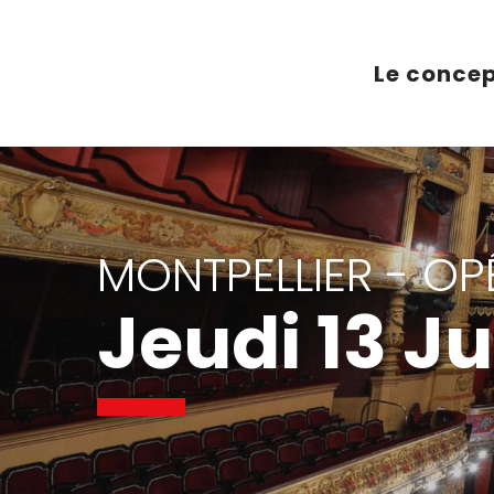
Aller
au
contenu
Le conce
principal
MONTPELLIER - O
Jeudi 13 Ju