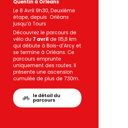
Quentin à Orléans
Le 8 Avril 9h30, Deuxième
étape, depuis Orléans
jusqu’à Tours
Découvrez le parcours de
vélo du
7 avril
de 115,8 km
qui débute à Bois-d’Arcy et
se termine à Orléans. Ce
parcours emprunte
uniquement des routes. Il
présente une ascension
cumulée de plus de 730m.
le détail du
parcours