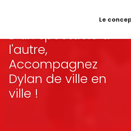
Aller
au
contenu
Le conce
principal
D'un spectacle à
l'autre,
Accompagnez
Dylan de ville en
ville !