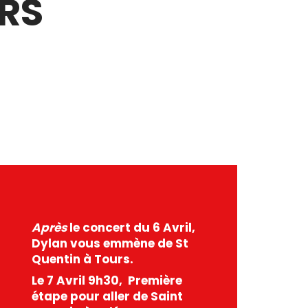
URS
Après
le concert du 6 Avril,
Dylan vous emmène de St
Quentin à Tours.
Le 7 Avril 9h30, Première
étape pour aller de Saint