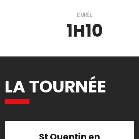
DURÉE
1H10
LA TOURNÉE
St Quentin en