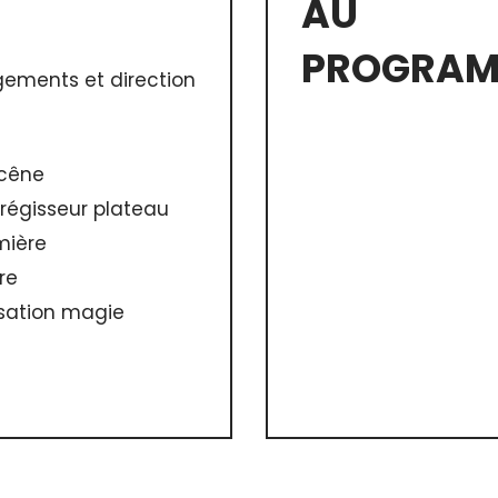
AU
PROGRAM
gements et direction
scêne
régisseur plateau
mière
re
isation magie