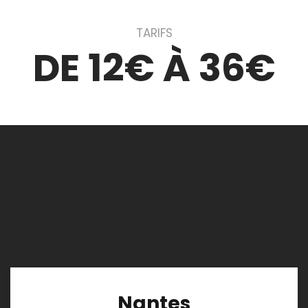
TARIFS
DE 12€ À 36€
Nantes