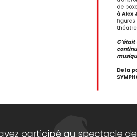
de boxe
à Alex 
figures
théatre
C’était
continu
musiqu
De la p
SYMPHO
avez participé au spectacle de