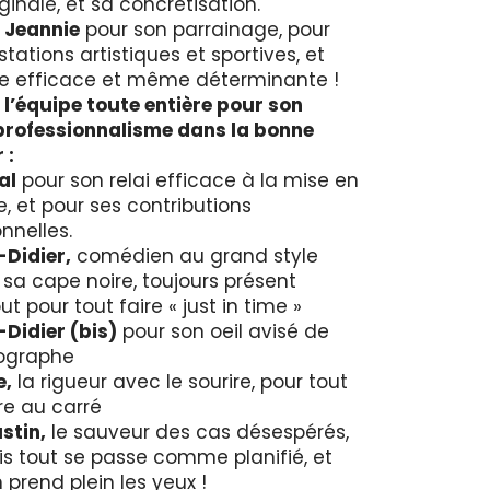
ginale, et sa concrétisation.
 Jeannie
pour son parrainage, pour
tations artistiques et sportives, et
e efficace et même déterminante !
 l’équipe toute entière pour son
professionnalisme dans la bonne
 :
al
pour son relai efficace à la mise en
, et pour ses contributions
nnelles.
Didier,
comédien au grand style
sa cape noire, toujours présent
ut pour tout faire « just in time »
Didier (bis)
pour son oeil avisé de
ographe
e,
la rigueur avec le sourire, pour tout
e au carré
stin,
le sauveur des cas désespérés,
is tout se passe comme planifié, et
 prend plein les yeux !