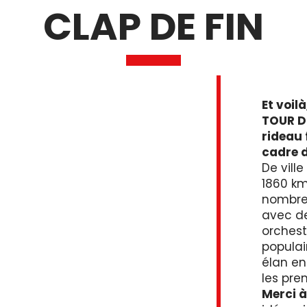
CLAP DE FIN
Et voilà
TOUR D’
rideau 
cadre d
De ville
1860 km
nombreu
avec de
orchestr
populai
élan en
les pre
Merci à