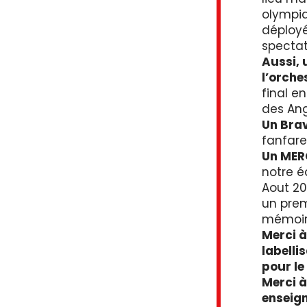
olympi
déployé
spectat
Aussi, 
l’orche
final e
des Angl
Un Brav
fanfare
Un MERC
notre é
Aout 20
un prem
mémoir
Merci à
labelli
pour le
Merci à
enseign