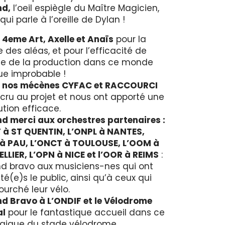
nd,
l’oeil espiègle du Maître Magicien,
 qui parle à l’oreille de Dylan !
 4eme Art, Axelle et Anaïs
pour la
e des aléas, et pour l’efficacité de
te de la production dans ce monde
que improbable !
à nos mécènes CYFAC et RACCOURCI
 cru au projet et nous ont apporté une
ution efficace.
d merci aux orchestres partenaires :
 à ST QUENTIN, L’ONPL à NANTES,
 à PAU, L’ONCT à TOULOUSE, L’OOM à
LIER, L’OPN à NICE et l’OOR à REIMS
:
d bravo aux musiciens-nes qui ont
é(e)s le public, ainsi qu’à ceux qui
ourché leur vélo.
d Bravo à L’ONDIF et le Vélodrome
al
pour le fantastique accueil dans ce
agique du stade vélodrome