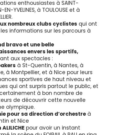
pations enthousiastes à SAINT-
-EN-YVELINES, à TOULOUSE et à
LIER.
ux nombreux clubs cyclistes
qui ont
 les informations sur les parcours à
d bravo et une belle
issances envers les sportifs,
pant aux spectacles :
eakers
à St-Quentin, à Nantes, à
, à Montpellier, et à Nice pour leurs
ances sportives de haut niveau et
ues qui ont surpris partout le public, et
 certainement à bon nombre de
eurs de découvrir cette nouvelle
ine olympique.
ie pour sa direction d’orchestre
à
tin et Nice
 ALILICHE
pour avoir un instant
rmé la scène du FOIRAIL à PAU en ring