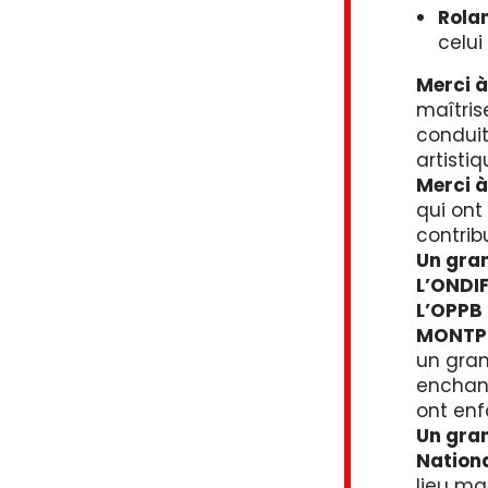
Rola
celui
Merci à
maîtris
condui
artisti
Merci 
qui ont
contrib
Un gran
L’ONDIF
L’OPPB
MONTPEL
un gran
enchant
ont enf
Un gran
Nation
lieu m