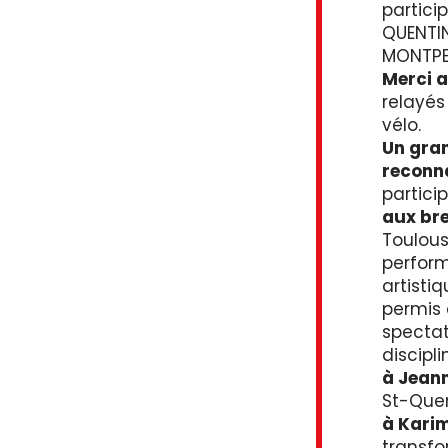
partici
QUENTIN
MONTPEL
Merci a
relayés
vélo.
Un gran
reconna
partici
aux br
Toulouse
perform
artistiq
permis
spectat
discipl
à Jeann
St-Quen
à Karim
transfo