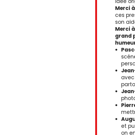
idée ori
Merci à
ces pres
son aid
Merci à
grand 
humeur
Pasc
scéne
perso
Jean-
avec 
parto
Jean-
phot
Pierr
mettr
Augu
et pu
on en