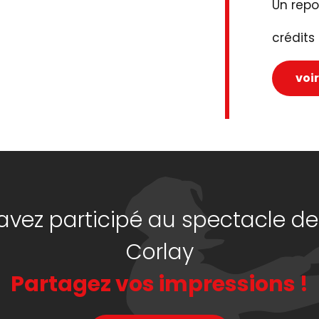
Un repor
crédits
voir
avez participé au spectacle de
Corlay
Partagez vos impressions !