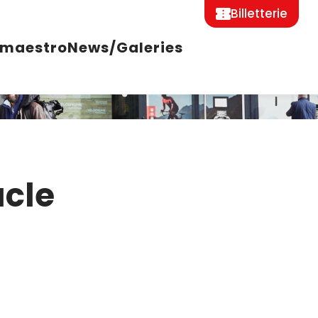
Billetterie
 maestro
News/Galeries
acle